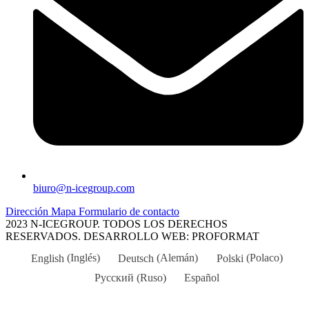
biuro@n-icegroup.com
Dirección
Mapa
Formulario de contacto
2023 N-ICEGROUP. TODOS LOS DERECHOS
RESERVADOS. DESARROLLO WEB: PROFORMAT
English
(
Inglés
)
Deutsch
(
Alemán
)
Polski
(
Polaco
)
Русский
(
Ruso
)
Español